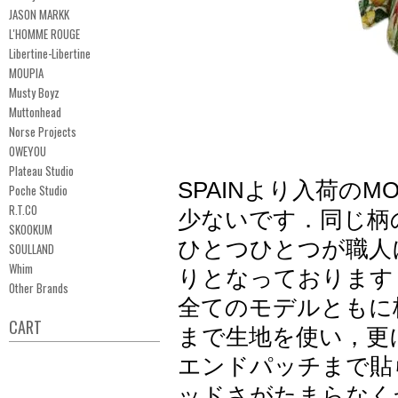
JASON MARKK
L'HOMME ROUGE
Libertine-Libertine
MOUPIA
Musty Boyz
Muttonhead
Norse Projects
OWEYOU
Plateau Studio
SPAINより入荷の
Poche Studio
R.T.CO
少ないです．同じ柄
SKOOKUM
ひとつひとつが職人
SOULLAND
Whim
りとなっております
Other Brands
全てのモデルともに
CART
まで生地を使い，更
エンドパッチまで貼
ッドさがたまらなく