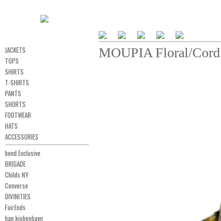
JACKETS
MOUPIA Floral/Cord 
TOPS
SHIRTS
T-SHIRTS
PANTS
SHORTS
FOOTWEAR
HATS
ACCESSORIES
bend Exclusive
BRIGADE
Childs NY
Converse
DIVINITIES
FairEnds
han kjobenhavn