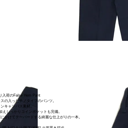
より入荷のFalse Hem Pant
レスの入ったチノタイプのパンツ。
トンキャンバス素材。
に加えしっかりコインポケットも完備。
裾にかけてテーパードする綺麗な仕上がりの一本。
スト/股上/ワタリ/股下/裾幅] ※平置き採寸