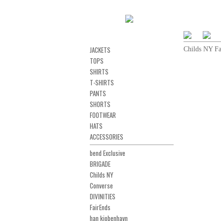
JACKETS
Childs NY F
TOPS
SHIRTS
T-SHIRTS
PANTS
SHORTS
FOOTWEAR
HATS
ACCESSORIES
bend Exclusive
BRIGADE
Childs NY
Converse
DIVINITIES
FairEnds
han kjobenhavn