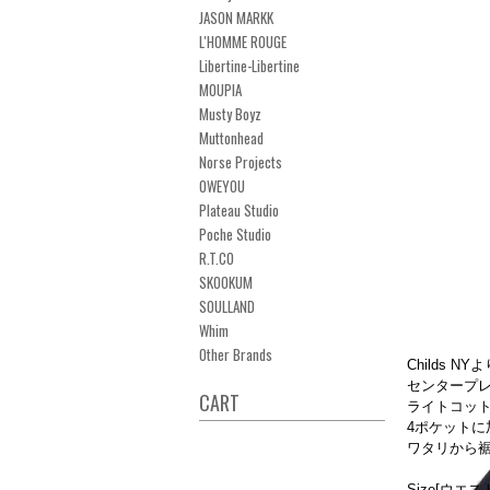
JASON MARKK
L'HOMME ROUGE
Libertine-Libertine
MOUPIA
Musty Boyz
Muttonhead
Norse Projects
OWEYOU
Plateau Studio
Poche Studio
R.T.CO
SKOOKUM
SOULLAND
Whim
Other Brands
Childs NY
センタープ
CART
ライトコッ
4ポケット
ワタリから
Size[ウエ