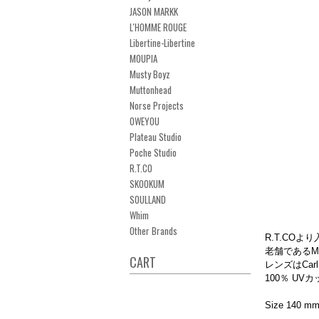
JASON MARKK
L'HOMME ROUGE
Libertine-Libertine
MOUPIA
Musty Boyz
Muttonhead
Norse Projects
OWEYOU
Plateau Studio
Poche Studio
R.T.CO
SKOOKUM
SOULLAND
Whim
Other Brands
R.T.COより
老舗であるM
CART
レンズはCarl 
100％ UV
Size 140 m