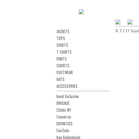
JACKETS
R.T.CO Squ
TOPS
SHIRTS
T-SHIRTS
PANTS
SHORTS
FOOTWEAR
HATS
ACCESSORIES
bend Exclusive
BRIGADE
Childs NY
Converse
DIVINITIES
FairEnds
han kjobenhavn