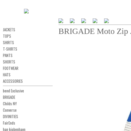
JACKETS
BRIGADE Moto Zip 
TOPS
SHIRTS
T-SHIRTS
PANTS
SHORTS
FOOTWEAR
HATS
ACCESSORIES
bend Exclusive
BRIGADE
Childs NY
Converse
DIVINITIES
FairEnds
han kjobenhavn