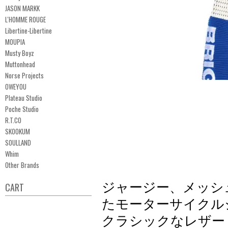
JASON MARKK
L'HOMME ROUGE
Libertine-Libertine
MOUPIA
Musty Boyz
Muttonhead
Norse Projects
OWEYOU
Plateau Studio
Poche Studio
R.T.CO
SKOOKUM
SOULLAND
Whim
Other Brands
ジャージー、メッシ
CART
たモーターサイクル
クラシックなレザー