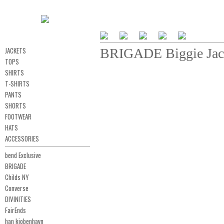
JACKETS
BRIGADE Biggie Ja
TOPS
SHIRTS
T-SHIRTS
PANTS
SHORTS
FOOTWEAR
HATS
ACCESSORIES
bend Exclusive
BRIGADE
Childs NY
Converse
DIVINITIES
FairEnds
han kjobenhavn