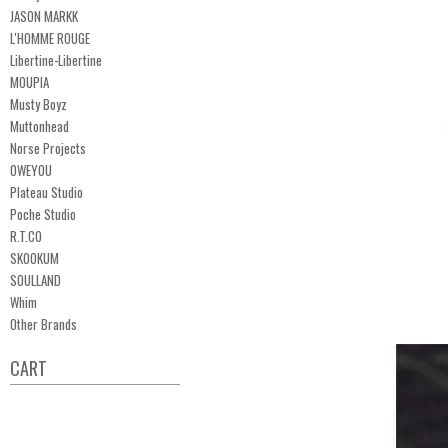
JASON MARKK
L'HOMME ROUGE
Libertine-Libertine
MOUPIA
Musty Boyz
Muttonhead
Norse Projects
OWEYOU
Plateau Studio
Poche Studio
R.T.CO
SKOOKUM
SOULLAND
Whim
Other Brands
CART